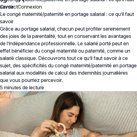
Contact
savoir
Connexion
Le congé maternité/paternité en portage salarial : ce qu’il faut
savoir
Grâce au portage salarial, chacun peut profiter sereinement
des joies de la parentalité, tout en conservant les avantages
de l’indépendance professionnelle. Le salarié porté peut en
effet bénéficier du congé maternité ou paternité, comme un
salarié classique. Découvrons tout ce qu’il faut savoir à ce
sujet, des spécificités du congé maternité/paternité en portage
salarial aux modalités de calcul des indemnités journalières
que vous pourriez percevoir.
5 minutes
de lecture