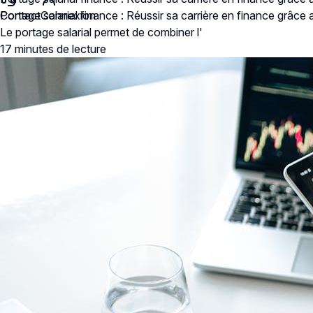
Contact
Portage salarial finance : Réussir sa carrière en finance grâce 
Connexion
Le portage salarial permet de combiner l'
17 minutes
de lecture