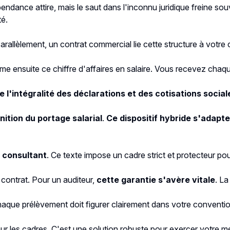
ndance attire, mais le saut dans l'inconnu juridique freine souv
té.
Parallèlement, un contrat commercial lie cette structure à votr
rme ensuite ce chiffre d'affaires en salaire. Vous recevez chaq
e l'intégralité des déclarations et des cotisations social
nition du portage salarial
.
Ce dispositif hybride s'adapt
 consultant
. Ce texte impose un cadre strict et protecteur po
 contrat. Pour un auditeur,
cette garantie s'avère vitale
. La
haque prélèvement doit figurer clairement dans votre convention
r les cadres. C'est une solution robuste pour exercer votre mét