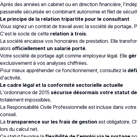
Après des années en cabinet ou en direction financière, l'indépe
passerelle sécurisée en combinant autonomie et filet de sécuri
Le principe de la relation tripartite pour le consultant
Vous signez un contrat de travail avec la société de portage. 
C'est le socle de cette
relation à trois
.
La société encaisse vos honoraires de prestation. Elle transfo
alors
officiellement un salarié porté
.
Votre société de portage agit comme employeur légal. Elle
gèr
exclusivement à vos analyses chiffrées.
Pour mieux appréhender ce fonctionnement, consultez la
défi
d'activité.
Le cadre légal et la conformité sectorielle actuelle
L'ordonnance de 2015
sécurise désormais votre statut de
totalement impossibles.
La Responsabilité Civile Professionnelle est incluse dans votre
conseil.
La
transparence sur les frais de gestion
est obligatoire. C
lors du calcul net.
Ce statut favorise la
flexibilité de l'emploi via le portage
pou