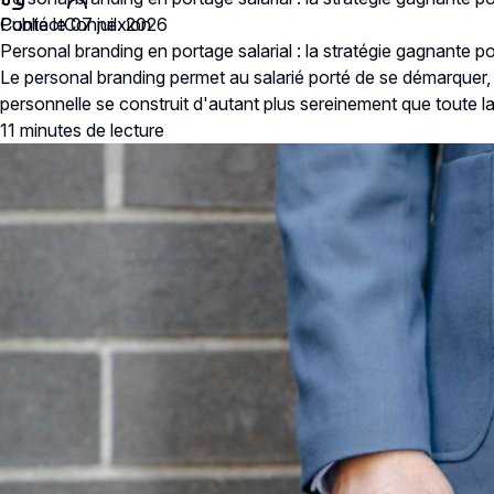
Contact
Publié le 07 juil. 2026
Connexion
Personal branding en portage salarial : la stratégie gagnante po
Le personal branding permet au salarié porté de se démarquer, d
personnelle se construit d'autant plus sereinement que toute la
11 minutes
de lecture