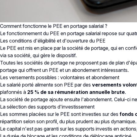
Comment fonctionne le PEE en portage salarial ?
Le fonctionnement du PEE en portage salarial repose sur quatre
Les conditions d'éligibilité et d'ouverture du PEE
Le PEE est mis en place par la société de portage, qui en confi
via sa société, qui gère le dispositif.
Toutes les sociétés de portage ne proposent pas de plan d'épar
portage qui offrent un PEE et un abondement intéressants.
Les versements possibles : volontaires et abondement
Le salarié porté alimente son PEE par des
versements volon
plafonnés à
25 % de sa rémunération annuelle brute
.
La société de portage ajoute ensuite l'abondement. Celui-ci ne p
La sélection des supports d'investissement
Les sommes placées sur le PEE sont investies sur des
fonds 
répartition selon son profil, du plus prudent au plus dynamique.
Le capital n'est pas garanti sur les supports investis en action
La durée de blocage et les conditions de déblocage anticipé